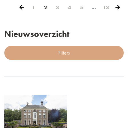
1
2
3
4
5
…
13
Nieuwsoverzicht
Filters