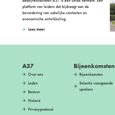
Bedrijvensociëteit A37 is een uniek netwerk. Een
platform van leiders dat bijdraagt aan de
bevordering van zakelijke contacten en
economische ontwikkeling.
Lees meer
A37
Bijeenkomsten
Over ons
Bijeenkomsten
Leden
Selectie voorgaande
sprekers
Bestuur
Historie
Privacyprotocol