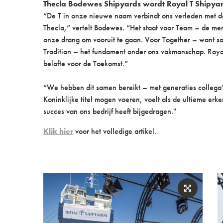
Thecla Bodewes Shipyards wordt Royal T Shipya
“De T in onze nieuwe naam verbindt ons verleden met de
Thecla,” vertelt Bodewes. “Het staat voor Team – de me
onze drang om vooruit te gaan. Voor Together – want sa
Tradition – het fundament onder ons vakmanschap. Roya
belofte voor de Toekomst.”
“We hebben dit samen bereikt – met generaties collega’
Koninklijke titel mogen voeren, voelt als de ultieme erk
succes van ons bedrijf heeft bijgedragen."
Klik hier
voor het volledige artikel.