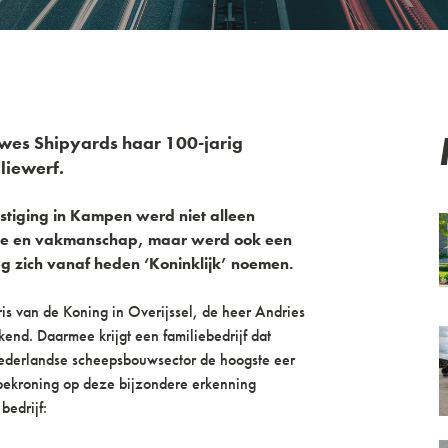
ewes Shipyards haar 100-jarig
liewerf.
estiging in Kampen werd niet alleen
atie en vakmanschap, maar werd ook een
ag zich vanaf heden ‘Koninklijk’ noemen.
s van de Koning in Overijssel, de heer Andries
end. Daarmee krijgt een familiebedrijf dat
Nederlandse scheepsbouwsector de hoogste eer
bekroning op deze bijzondere erkenning
edrijf: