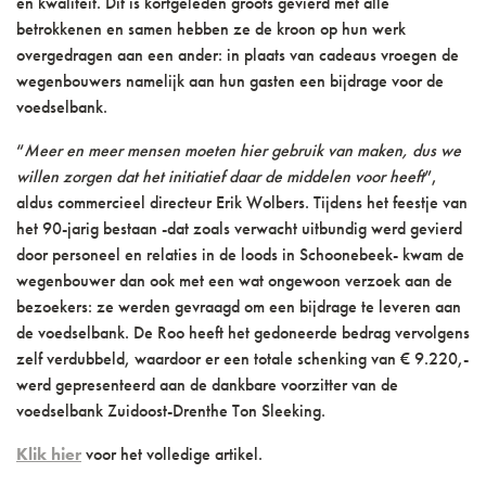
en kwaliteit. Dit is kortgeleden groots gevierd met alle
betrokkenen en samen hebben ze de kroon op hun werk
overgedragen aan een ander: in plaats van cadeaus vroegen de
wegenbouwers namelijk aan hun gasten een bijdrage voor de
voedselbank.
“
Meer en meer mensen moeten hier gebruik van maken, dus we
willen zorgen dat het initiatief daar de middelen voor heeft
”,
aldus commercieel directeur Erik Wolbers. Tijdens het feestje van
het 90-jarig bestaan -dat zoals verwacht uitbundig werd gevierd
door personeel en relaties in de loods in Schoonebeek- kwam de
wegenbouwer dan ook met een wat ongewoon verzoek aan de
bezoekers: ze werden gevraagd om een bijdrage te leveren aan
de voedselbank. De Roo heeft het gedoneerde bedrag vervolgens
zelf verdubbeld, waardoor er een totale schenking van € 9.220,-
werd gepresenteerd aan de dankbare voorzitter van de
voedselbank Zuidoost-Drenthe Ton Sleeking.
Klik hier
voor het volledige artikel.